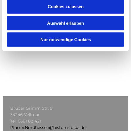
Cookies zulassen
Auswahl erlauben
Nur notwendige Cookies
Brüder Grimm Str. 9
34246 Vellmar
Tel.
0561 821421
Pfarrei.Nordhessen@bistum-fulda.de