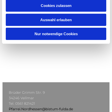
Cookies zulassen
Auswahl erlauben
Nur notwendige Cookies
Brüder Grimm Str. 9
34246 Vellmar
Tel.
0561 821421
Pfarrei.Nordhessen@bistum-fulda.de