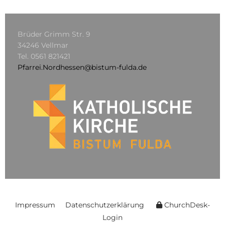
Brüder Grimm Str. 9
34246 Vellmar
Tel.
0561 821421
Pfarrei.Nordhessen@bistum-fulda.de
Impressum
Datenschutzerklärung
ChurchDesk-
Login