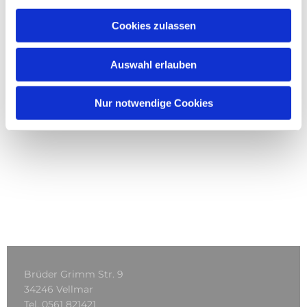
Cookies zulassen
Auswahl erlauben
Nur notwendige Cookies
Brüder Grimm Str. 9
34246 Vellmar
Tel.
0561 821421