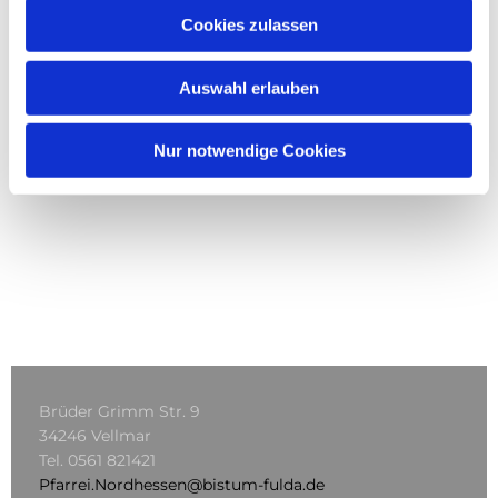
Cookies zulassen
Auswahl erlauben
Nur notwendige Cookies
Brüder Grimm Str. 9
34246 Vellmar
Tel.
0561 821421
Pfarrei.Nordhessen@bistum-fulda.de