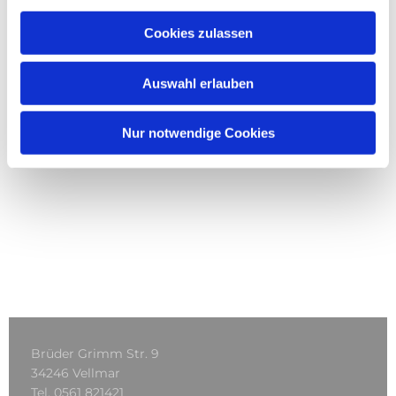
Cookies zulassen
Auswahl erlauben
Nur notwendige Cookies
Brüder Grimm Str. 9
34246 Vellmar
Tel.
0561 821421