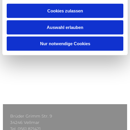
Cookies zulassen
Auswahl erlauben
Nur notwendige Cookies
Brüder Grimm Str. 9
34246 Vellmar
Tel.
0561 821421