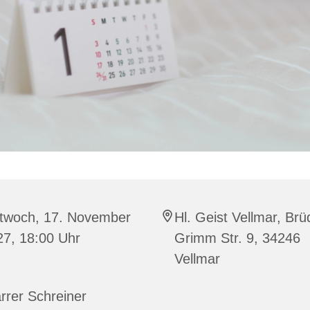
ttwoch, 17. November
Hl. Geist Vellmar, Brü
27, 18:00 Uhr
Grimm Str. 9, 34246
Vellmar
rrer Schreiner