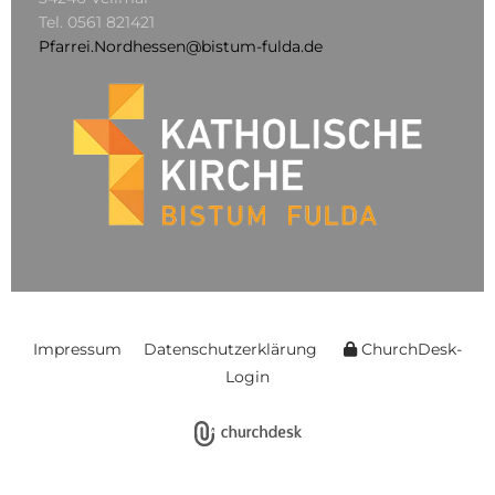
Tel.
0561 821421
Pfarrei.Nordhessen@bistum-fulda.de
Impressum
Datenschutzerklärung
ChurchDesk-
Login