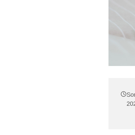
So
20