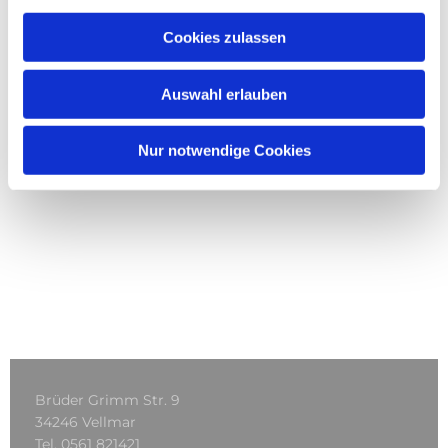
Cookies zulassen
Auswahl erlauben
Nur notwendige Cookies
Brüder Grimm Str. 9
34246 Vellmar
Tel.
0561 821421