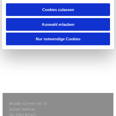
Cookies zulassen
Auswahl erlauben
Nur notwendige Cookies
Brüder Grimm Str. 9
34246 Vellmar
Tel.
0561 821421