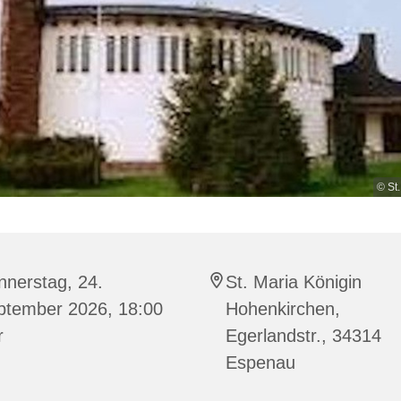
© St
nnerstag, 24.
St. Maria Königin
ptember 2026, 18:00
Hohenkirchen,
r
Egerlandstr., 34314
Espenau