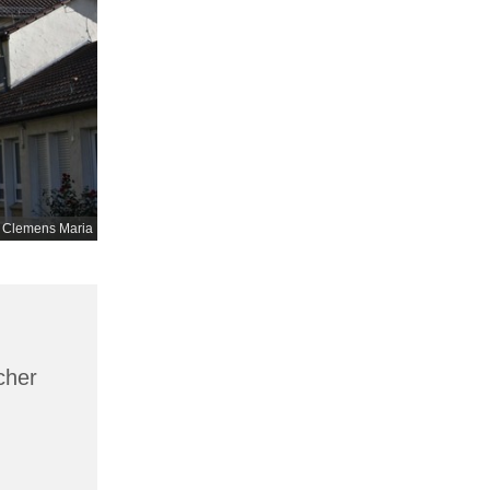
. Clemens Maria
cher