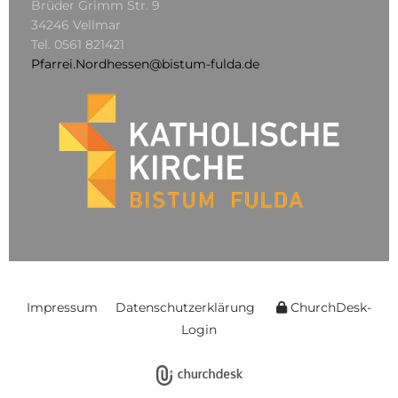
Brüder Grimm Str. 9
34246 Vellmar
Tel.
0561 821421
Pfarrei.Nordhessen@bistum-fulda.de
Impressum
Datenschutzerklärung
ChurchDesk-
Login