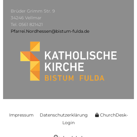
Brüder Grimm Str. 9
34246 Vellmar
Tel.
0561 821421
Pfarrei.Nordhessen@bistum-fulda.de
Impressum
Datenschutzerklärung
ChurchDesk-
Login