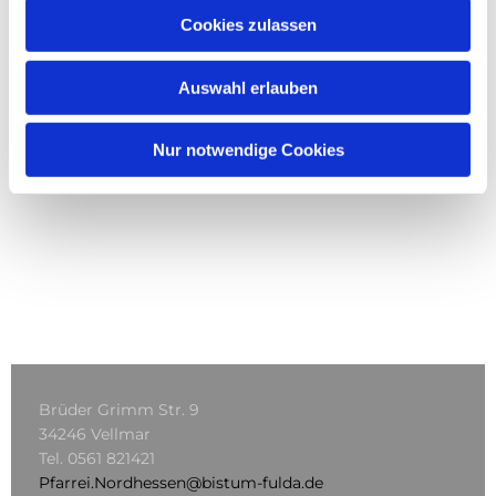
Cookies zulassen
Auswahl erlauben
Nur notwendige Cookies
Brüder Grimm Str. 9
34246 Vellmar
Tel.
0561 821421
Pfarrei.Nordhessen@bistum-fulda.de