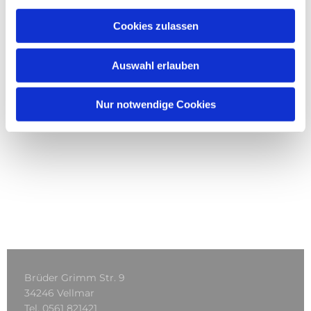
Cookies zulassen
Auswahl erlauben
Nur notwendige Cookies
Brüder Grimm Str. 9
34246 Vellmar
Tel.
0561 821421