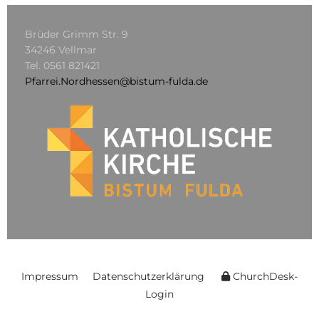
Brüder Grimm Str. 9
34246 Vellmar
Tel.
0561 821421
Pfarrei.Nordhessen@bistum-fulda.de
Impressum
Datenschutzerklärung
ChurchDesk-
Login