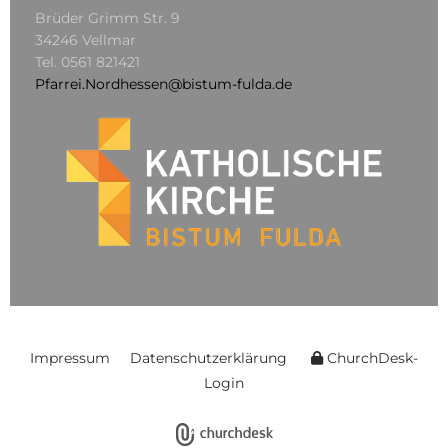
Brüder Grimm Str. 9
34246 Vellmar
Tel.
0561 821421
Pfarrei.Nordhessen@bistum-fulda.de
Impressum
Datenschutzerklärung
ChurchDesk-
Login