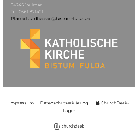
34246 Vellmar
Tel.
0561 821421
Pfarrei.Nordhessen@bistum-fulda.de
Impressum
Datenschutzerklärung
ChurchDesk-
Login