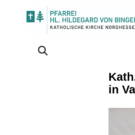
Kath
in V