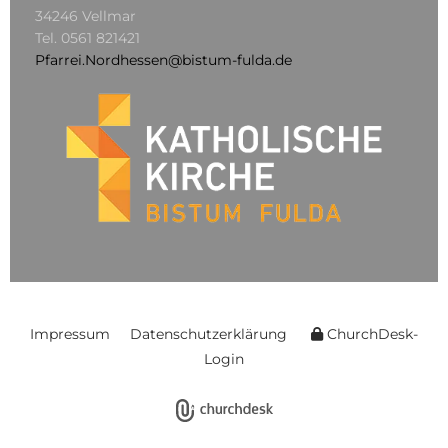
34246 Vellmar
Tel.
0561 821421
Pfarrei.Nordhessen@bistum-fulda.de
Impressum
Datenschutzerklärung
ChurchDesk-
Login