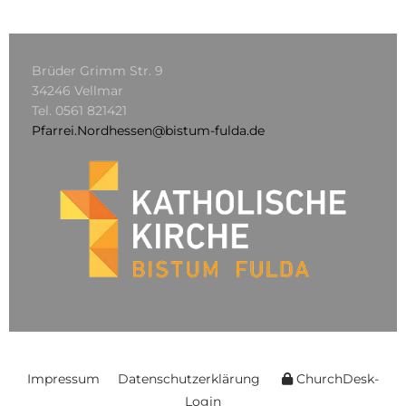
Brüder Grimm Str. 9
34246 Vellmar
Tel.
0561 821421
Pfarrei.Nordhessen@bistum-fulda.de
Impressum
Datenschutzerklärung
ChurchDesk-
Login