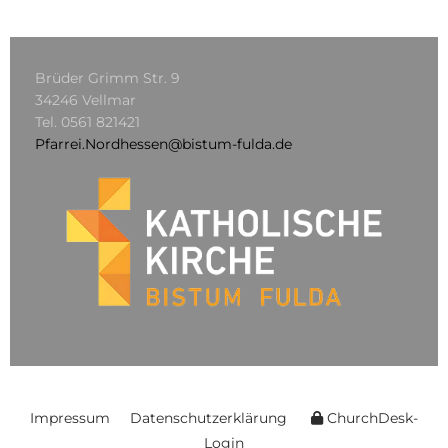
Brüder Grimm Str. 9
34246 Vellmar
Tel.
0561 821421
Pfarrei.Nordhessen@bistum-fulda.de
Impressum
Datenschutzerklärung
ChurchDesk-
Login