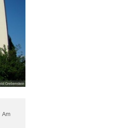
eist Grebenstein
, Am