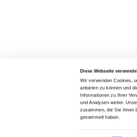
Diese Webseite verwende
Brüder Grimm Str. 9
34246 Vellmar
Wir verwenden Cookies, um
Tel.
0561 821421
anbieten zu können und di
Pfarrei.Nordhessen@bistum-fulda.de
Informationen zu Ihrer Ve
und Analysen weiter. Unse
zusammen, die Sie ihnen b
gesammelt haben.