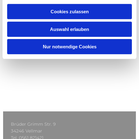
Cookies zulassen
Auswahl erlauben
Nur notwendige Cookies
Brüder Grimm Str. 9
34246 Vellmar
Tel.
0561 821421